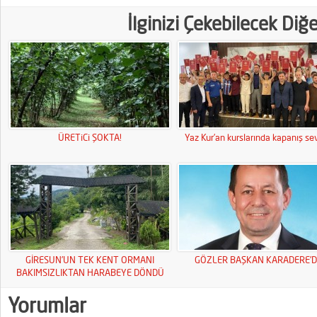
İlginizi Çekebilecek Diğ
ÜRETiCi ŞOKTA!
Yaz Kur’an kurslarında kapanış sev
GİRESUN’UN TEK KENT ORMANI
GÖZLER BAŞKAN KARADERE’D
BAKIMSIZLIKTAN HARABEYE DÖNDÜ
Yorumlar