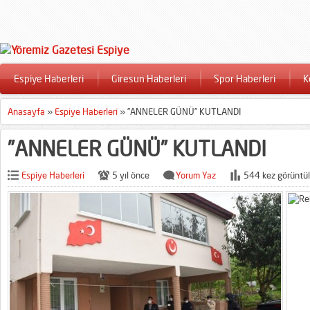
Espiye Haberleri
Giresun Haberleri
Spor Haberleri
K
Anasayfa
»
Espiye Haberleri
»
”ANNELER GÜNÜ” KUTLANDI
”ANNELER GÜNÜ” KUTLANDI
Espiye Haberleri
5 yıl önce
Yorum Yaz
544 kez görüntül