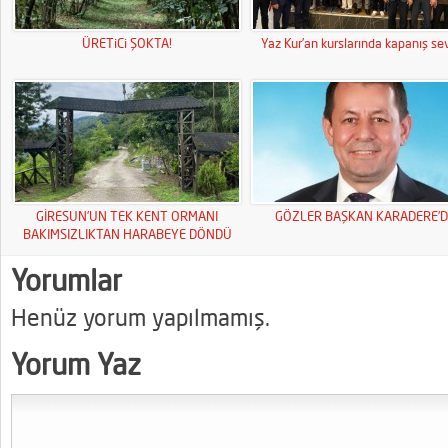
ÜRETiCi ŞOKTA!
Yaz Kur’an kurslarında kapanış sev
GİRESUN’UN TEK KENT ORMANI
GÖZLER BAŞKAN KARADERE’D
BAKIMSIZLIKTAN HARABEYE DÖNDÜ
Yorumlar
Henüz yorum yapılmamış.
Yorum Yaz