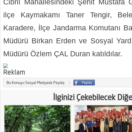
Cibril Mahallesindeki Şehit Mustafa G
ilçe Kaymakamı Taner Tengir, Bel
Karadere, İlçe Jandarma Komutanı Ba
Müdürü Birkan Erden ve Sosyal Yar
Müdürü Özlem ÇAL Duran katıldılar.
Bu Konuyu Sosyal Medyada Paylaş
İlginizi Çekebilecek Diğ