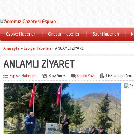
Espiye Haberleri
Giresun Haberleri
Spor Haberleri
K
Anasayfa
»
Espiye Haberleri
»
ANLAMLI ZİYARET
ANLAMLI ZİYARET
Espiye Haberleri
3 ay önce
Yorum Yaz
168 kez görüntü