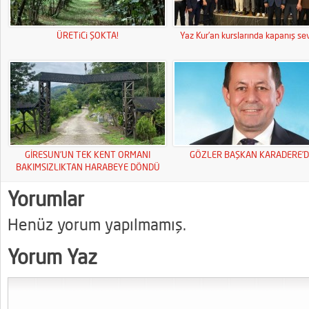
ÜRETiCi ŞOKTA!
Yaz Kur’an kurslarında kapanış sev
GİRESUN’UN TEK KENT ORMANI
GÖZLER BAŞKAN KARADERE’D
BAKIMSIZLIKTAN HARABEYE DÖNDÜ
Yorumlar
Henüz yorum yapılmamış.
Yorum Yaz