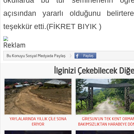
okullarda bu tür seminerlerin öğr
açısından yararlı olduğunu belirter
teşekkür etti.(FİKRET BIYIK )
Bu Konuyu Sosyal Medyada Paylaş
İlginizi Çekebilecek Diğ
YAYLALARINDA YILLIK ÇİLE SONA
GİRESUN’UN TEK KENT ORMA
ERİYOR
BAKIMSIZLIKTAN HARABEYE DÖ