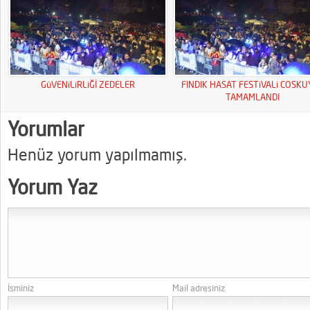
GüVENiLiRLiĞİ ZEDELER
FINDIK HASAT FESTiVALi COSK
TAMAMLANDI
Yorumlar
Henüz yorum yapılmamış.
Yorum Yaz
İsminiz
Mail adresiniz