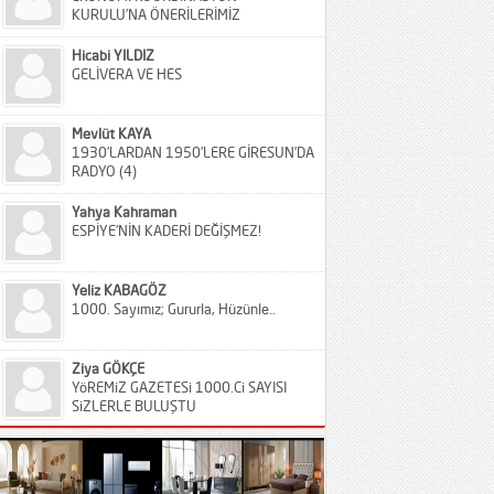
KURULU’NA ÖNERİLERİMİZ
Hicabi YILDIZ
GELİVERA VE HES
Mevlüt KAYA
1930’LARDAN 1950’LERE GİRESUN’DA
RADYO (4)
Yahya Kahraman
ESPİYE’NİN KADERİ DEĞİŞMEZ!
Yeliz KABAGÖZ
1000. Sayımız; Gururla, Hüzünle..
Ziya GÖKÇE
YöREMiZ GAZETESi 1000.Ci SAYISI
SiZLERLE BULUŞTU