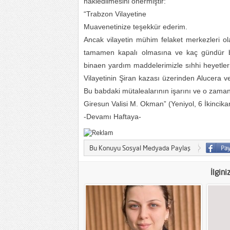
nakledilmesini önermiştir:
“Trabzon Vilayetine
Muavenetinize teşekkür ederim.
Ancak vilayetin mühim felaket merkezleri ol
tamamen kapalı olmasına ve kaç gündür b
binaen yardım maddelerimizle sıhhi heyetler
Vilayetinin Şiran kazası üzerinden Alucera v
Bu babdaki mütalealarının işarını ve o zaman
Giresun Valisi M. Okman” (Yeniyol, 6 İkincik
-Devamı Haftaya-
Bu Konuyu Sosyal Medyada Paylaş
İlgini