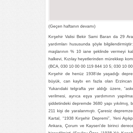
(Geçen haftanın devamı)
Kırşehir Valisi Bekir Sami Baran da 29 Ara
yardımları hususunda şöyle bilgilendirmişt
maşlarının % 10 iane şeklinde vermeyi kabu
halkevi, Kızılay heyetlerinden mürekkep kom
(BCA, 030 10 00 00 119 844 10 5; 030 10 00
Kırşehir de henüz 1938’de yaşadığı depre
büyük, can kaybı en fazla olan Erzincan
Yukarıdaki telgrafta yer aldığı üzere, “a
verilmesi, ayrıca eşya yardımının yapılma
şiddetindeki depremde 3680 yapı yıkılmış, b
211 kişi de yaralanmıştı. Çaresiz depremzed
Kartal, “1938 Kırşehir Depremi”, Yeni Aşıkp
Ankara, Çorum ve Kayseri’de birinci derece