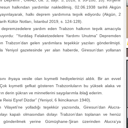
hir Depremi”, OMAD, cilt: 3, sayı: 5, 2016, s. 99-100, 10). Kırşehir
sun halkından yardımlar nakledilmiş, 02.06.1938 tarihli Akgün
 yayınlayarak, halkı deprem yardımına teşvik ediyordu (Akgün, 2
ih Kültür Notları, İstanbul 2019, s. 124-128).
, depremzedelere yardım eden Trabzon halkının teşvik amacıyla
lunuyordu: “Yurddaş Felaketzedelere Yardımı Unutma” Depremden
n Trabzon’dan gelen yardımlara teşekkür yazıları gönderilmişti.
yla Yeniyol gazetesinde yer alan haberde, Giresun’dan yollanan
ını ihyaya vesile olan kıymetli hediyelerinizi aldık. Bir an evvel
. Çok kıymetli şefkat gösteren Trabzonluların bu yüksek alaka ve
n derin şükran ve minnetlerini saygılarımla iblağ ederim.
e Reisi Eşref Dizdar” (Yeniyol, 6 İkincikanun 1940).
ilayeti’ne yolladığı teşekkür yazısında, Giresun’dan Alucra-
dolayı kapalı olmasından dolayı Trabzon’dan toplanan ve henüz
’a gönderilmek yerine Gümüşhane-Şiran üzerinden Alucra’ya