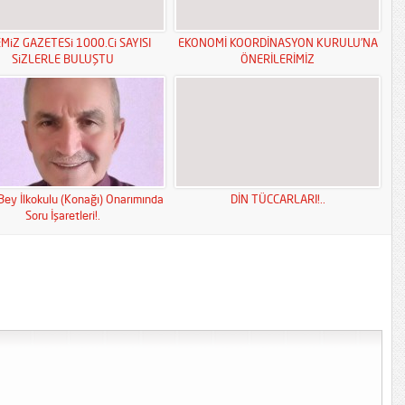
MiZ GAZETESi 1000.Ci SAYISI
EKONOMİ KOORDİNASYON KURULU’NA
SiZLERLE BULUŞTU
ÖNERİLERİMİZ
Bey İlkokulu (Konağı) Onarımında
DİN TÜCCARLARI!..
Soru İşaretleri!.