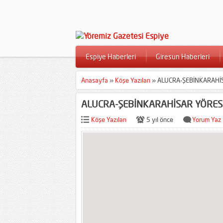
Espiye Haberleri
Giresun Haberleri
Anasayfa
»
Köşe Yazıları
»
ALUCRA-ŞEBİNKARAHİS
ALUCRA-ŞEBİNKARAHİSAR YÖRESİ
Köşe Yazıları
5 yıl önce
Yorum Yaz