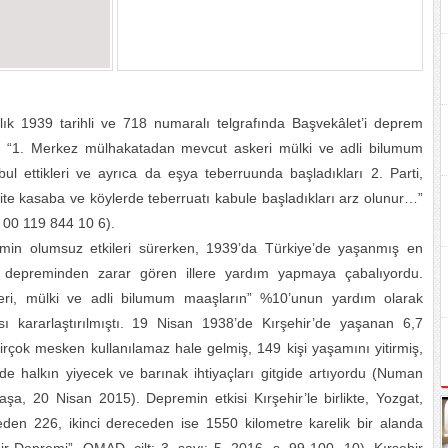
lık 1939 tarihli ve 718 numaralı telgrafında Başvekâlet’i deprem
ir: “1. Merkez mülhakatadan mevcut askeri mülki ve adli bilumum
l ettikleri ve ayrıca da eşya teberruunda başladıkları 2. Parti,
ite kasaba ve köylerde teberruatı kabule başladıkları arz olunur…”
 00 119 844 10 6).
min olumsuz etkileri sürerken, 1939’da Türkiye’de yaşanmış en
 depreminden zarar gören illere yardım yapmaya çabalıyordu.
skeri, mülki ve adli bilumum maaşların” %10’unun yardım olarak
sı kararlaştırılmıştı. 19 Nisan 1938’de Kırşehir’de yaşanan 6,7
irçok mesken kullanılamaz hale gelmiş, 149 kişi yaşamını yitirmiş,
e halkın yiyecek ve barınak ihtiyaçları gitgide artıyordu (Numan
aşa, 20 Nisan 2015). Depremin etkisi Kırşehir’le birlikte, Yozgat,
den 226, ikinci dereceden ise 1550 kilometre karelik bir alanda