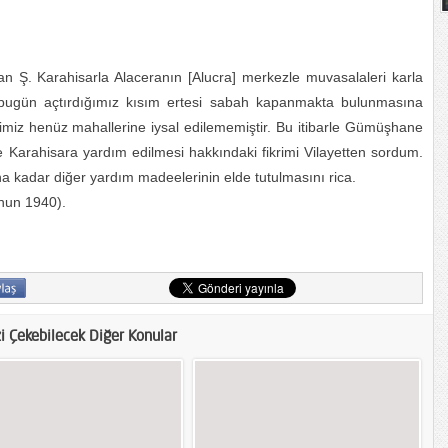
an Ş. Karahisarla Alaceranın [Alucra] merkezle muvasalaleri karla
ugün açtırdığımız kısım ertesi sabah kapanmakta bulunmasına
imiz henüz mahallerine iysal edilememiştir. Bu itibarle Gümüşhane
e Karahisara yardım edilmesi hakkındaki fikrimi Vilayetten sordum.
a kadar diğer yardım madeelerinin elde tutulmasını rica.
anun 1940).
zi Çekebilecek Diğer Konular