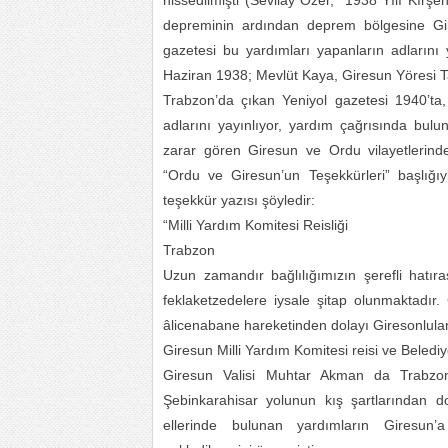
hissedilmişti (Sevilay Özer, “1938 Yılı Kırşe
depreminin ardından deprem bölgesine Gire
gazetesi bu yardımları yapanların adlarını
Haziran 1938; Mevlüt Kaya, Giresun Yöresi Tar
Trabzon’da çıkan Yeniyol gazetesi 1940’ta
adlarını yayınlıyor, yardım çağrısında bu
zarar gören Giresun ve Ordu vilayetlerinde
“Ordu ve Giresun’un Teşekkürleri” başlığı
teşekkür yazısı şöyledir:
“Milli Yardım Komitesi Reisliği
Trabzon
Uzun zamandır bağlılığımızın şerefli hatıras
feklaketzedelere iysale şitap olunmaktadır
âlicenabane hareketinden dolayı Giresonluları
Giresun Milli Yardım Komitesi reisi ve Belediy
Giresun Valisi Muhtar Akman da Trabzon V
Şebinkarahisar yolunun kış şartlarından 
ellerinde bulunan yardımların Giresun