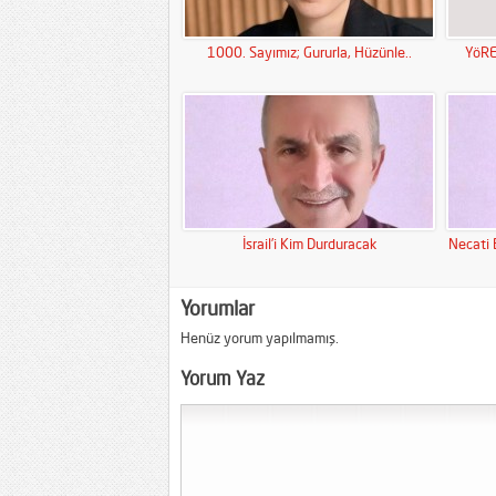
1000. Sayımız; Gururla, Hüzünle..
YöRE
İsrail’i Kim Durduracak
Necati 
Yorumlar
Henüz yorum yapılmamış.
Yorum Yaz