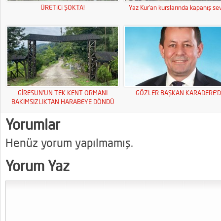
ÜRETiCi ŞOKTA!
Yaz Kur’an kurslarında kapanış sev
GİRESUN’UN TEK KENT ORMANI
GÖZLER BAŞKAN KARADERE’D
BAKIMSIZLIKTAN HARABEYE DÖNDÜ
Yorumlar
Henüz yorum yapılmamış.
Yorum Yaz