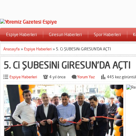
Espiye Haberleri
Giresun Haberleri
Spor Haberleri
K
Anasayfa
»
Espiye Haberleri
»
5. Ci ŞUBESiNi GiRESUN’DA AÇTI
5. Ci ŞUBESiNi GiRESUN’DA AÇTI
Espiye Haberleri
4 yıl önce
Yorum Yaz
445 kez görüntül