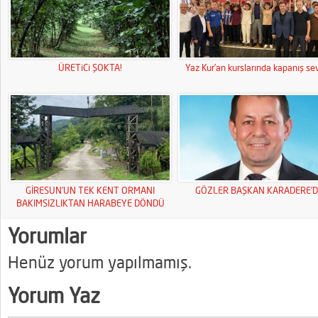
ÜRETiCi ŞOKTA!
Yaz Kur’an kurslarında kapanış sev
GİRESUN’UN TEK KENT ORMANI
GÖZLER BAŞKAN KARADERE’D
BAKIMSIZLIKTAN HARABEYE DÖNDÜ
Yorumlar
Henüz yorum yapılmamış.
Yorum Yaz