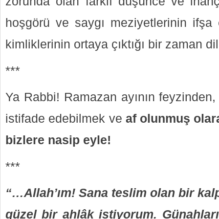
zorunda olan farklı düşünce ve inançta
hoşgörü ve saygı meziyetlerinin ifşa e
kimliklerinin ortaya çıktığı bir zaman dil
***
Ya Rabbi! Ramazan ayının feyzinden,
istifade edebilmek ve
af olunmuş ola
bizlere nasip eyle!
***
“…Allah’ım! Sana teslim olan bir kalp
güzel bir ahlâk istiyorum. Günahlar