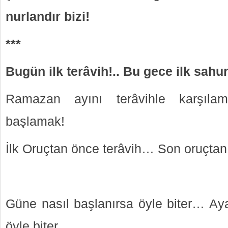
nurlandır bizi!
***
Bugün ilk terâvih!.. Bu gece ilk sahur
Ramazan ayını terâvihle karşıla
başlamak!
İlk Oruçtan önce terâvih… Son oruçtan
Güne nasıl başlanırsa öyle biter… Aya
öyle biter.