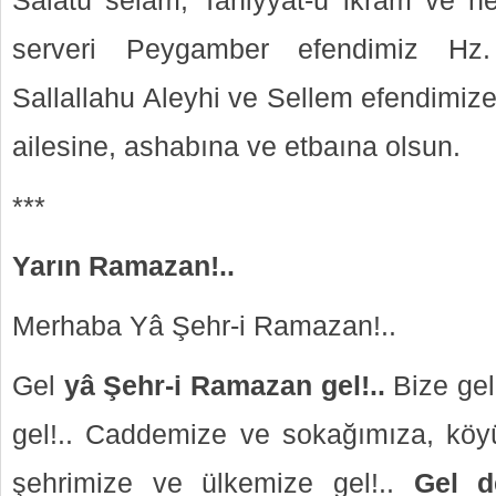
Salatü selam, Tahiyyat-ü ikram ve her
serveri Peygamber efendimiz H
Sallallahu Aleyhi ve Sellem efendimize
ailesine, ashabına ve etbaına olsun.
***
Yarın Ramazan!..
Merhaba Yâ Şehr-i Ramazan!..
Gel
yâ Şehr-i Ramazan gel!..
Bize gel
gel!.. Caddemize ve sokağımıza, kö
şehrimize ve ülkemize gel!..
Gel 