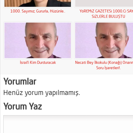
1000. Sayımız; Gururla, Hüzünle..
YöREMiZ GAZETESi 1000.Ci SAY
SiZLERLE BULUŞTU
İsrail’i Kim Durduracak
Necati Bey İlkokulu (Konağı) Onar
Soru İşaretleri!.
Yorumlar
Henüz yorum yapılmamış.
Yorum Yaz