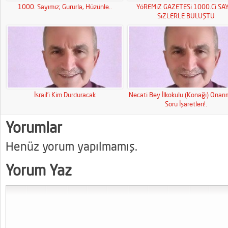
1000. Sayımız; Gururla, Hüzünle..
YöREMiZ GAZETESi 1000.Ci SAY
SiZLERLE BULUŞTU
İsrail’i Kim Durduracak
Necati Bey İlkokulu (Konağı) Onar
Soru İşaretleri!.
Yorumlar
Henüz yorum yapılmamış.
Yorum Yaz