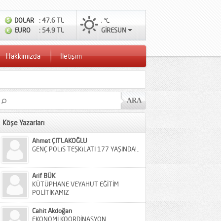
DOLAR
: 47.6 TL
, °C
EURO
: 54.9 TL
GİRESUN
Hakkımızda
İletişim
Köşe Yazarları
Ahmet ÇITLAKOĞLU
GENÇ POLiS TEŞKiLATI 177 YAŞINDA!..
Arif BÜK
KÜTÜPHANE VEYAHUT EĞİTİM
POLİTİKAMIZ
Cahit Akdoğan
EKONOMİ KOORDİNASYON