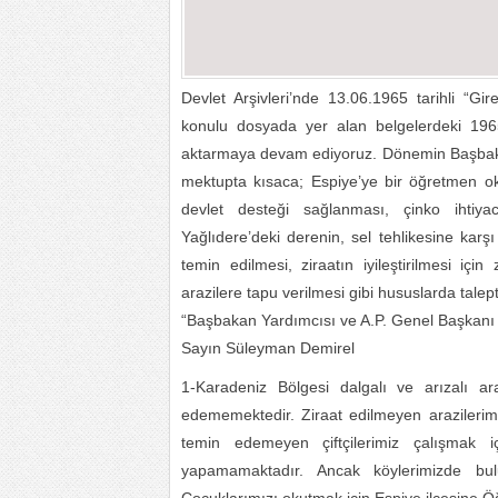
Devlet Arşivleri’nde 13.06.1965 tarihli “Gi
konulu dosyada yer alan belgelerdeki 1965
aktarmaya devam ediyoruz. Dönemin Başbakan
mektupta kısaca; Espiye’ye bir öğretmen oku
devlet desteği sağlanması, çinko ihtiyacı
Yağlıdere’deki derenin, sel tehlikesine kar
temin edilmesi, ziraatın iyileştirilmesi içi
arazilere tapu verilmesi gibi hususlarda tale
“Başbakan Yardımcısı ve A.P. Genel Başkanı
Sayın Süleyman Demirel
1-Karadeniz Bölgesi dalgalı ve arızalı ara
edememektedir. Ziraat edilmeyen arazilerimi
temin edemeyen çiftçilerimiz çalışmak iç
yapamamaktadır. Ancak köylerimizde bul