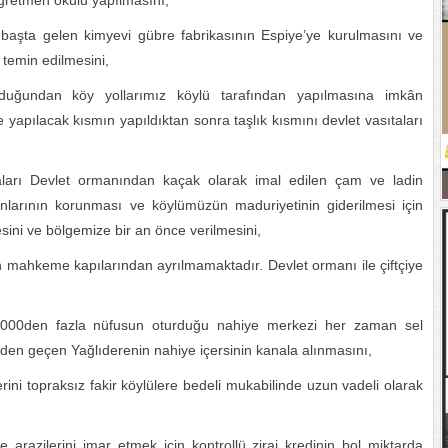
Öğretmen okulu yapılmasını,
an başta gelen kimyevi gübre fabrikasının Espiye’ye kurulmasını ve
temin edilmesini,
olduğundan köy yollarımız köylü tarafından yapılmasına imkân
 yapılacak kısmın yapıldıktan sonra taşlık kısmını devlet vasıtaları
aları Devlet ormanından kaçak olarak imal edilen çam ve ladin
nlarının korunması ve köylümüzün maduriyetinin giderilmesi için
esini ve bölgemize bir an önce verilmesini,
mahkeme kapılarından ayrılmamaktadır. Devlet ormanı ile çiftçiye
 1000den fazla nüfusun oturduğu nahiye merkezi her zaman sel
den geçen Yağlıderenin nahiye içersinin kanala alınmasını,
ini topraksız fakir köylülere bedeli mukabilinde uzun vadeli olarak
e arazilerini imar etmek için kontrollü zirai kredinin bol miktarda