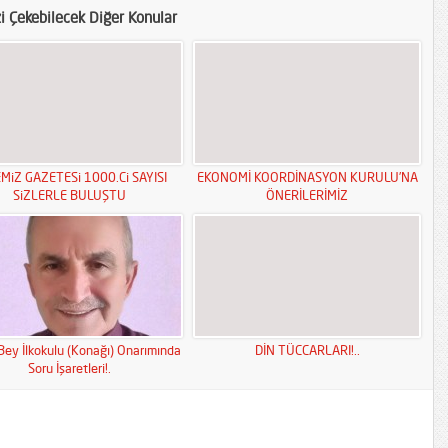
zi Çekebilecek Diğer Konular
MiZ GAZETESi 1000.Ci SAYISI
EKONOMİ KOORDİNASYON KURULU’NA
SiZLERLE BULUŞTU
ÖNERİLERİMİZ
Bey İlkokulu (Konağı) Onarımında
DİN TÜCCARLARI!..
Soru İşaretleri!.