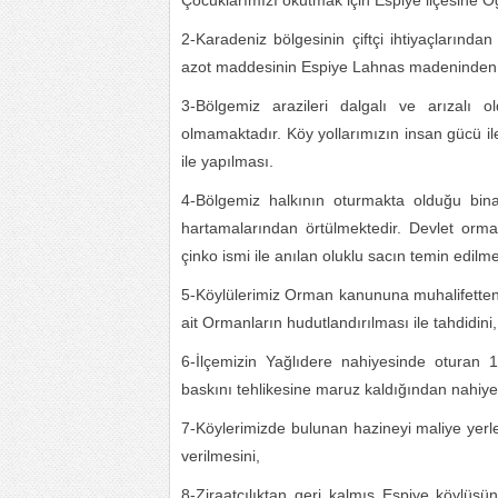
Çocuklarımızı okutmak için Espiye ilçesine 
2-Karadeniz bölgesinin çiftçi ihtiyaçlarınd
azot maddesinin Espiye Lahnas madeninden 
3-Bölgemiz arazileri dalgalı ve arızalı 
olmamaktadır. Köy yollarımızın insan gücü ile
ile yapılması.
4-Bölgemiz halkının oturmakta olduğu bin
hartamalarından örtülmektedir. Devlet orma
çinko ismi ile anılan oluklu sacın temin edilm
5-Köylülerimiz Orman kanununa muhalifetten 
ait Ormanların hudutlandırılması ile tahdidini,
6-İlçemizin Yağlıdere nahiyesinde oturan
baskını tehlikesine maruz kaldığından nahiye
7-Köylerimizde bulunan hazineyi maliye yerler
verilmesini,
8-Ziraatçılıktan geri kalmış Espiye köylüsün