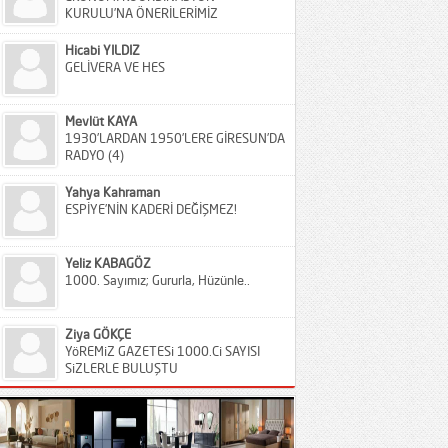
KURULU’NA ÖNERİLERİMİZ
Hicabi YILDIZ
GELİVERA VE HES
Mevlüt KAYA
1930’LARDAN 1950’LERE GİRESUN’DA
RADYO (4)
Yahya Kahraman
ESPİYE’NİN KADERİ DEĞİŞMEZ!
Yeliz KABAGÖZ
1000. Sayımız; Gururla, Hüzünle..
Ziya GÖKÇE
YöREMiZ GAZETESi 1000.Ci SAYISI
SiZLERLE BULUŞTU