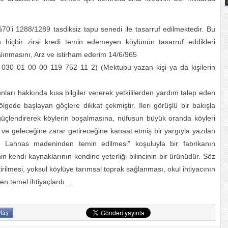
 %70’i 1288/1289 tasdiksiz tapu senedi ile tasarruf edilmektedir. Bu
n hiçbir zirai kredi temin edemeyen köylünün tasarruf eddikleri
 alınmasını, Arz ve istirham ederim 14/6/965
, 030 01 00 00 119 752 11 2) (Mektubu yazan kişi ya da kişilerin
arı hakkında kısa bilgiler vererek yetkililerden yardım talep eden
gede başlayan göçlere dikkat çekmiştir. İleri görüşlü bir bakışla
güçlendirerek köylerin boşalmasına, nüfusun büyük oranda köyleri
 ve geleceğine zarar getireceğine kanaat etmiş bir yargıyla yazılan
e Lahnas madeninden temin edilmesi” koşuluyla bir fabrikanın
 kendi kaynaklarının kendine yeterliği bilincinin bir ürünüdür. Söz
rilmesi, yoksul köylüye tarımsal toprak sağlanması, okul ihtiyacının
 en temel ihtiyaçlardı…