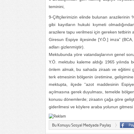
teminini,
9-Çiftçilerimizin elinde bulunan arazilerinin
gibi kayıtların hukuki kıymeti olmadığında
arazilere tapu verilmesi için gereken tetbirin
Giresun Espiye ilçesinde [Y.Ö.] imza” (BCA
adları gizlenmiştir).
Mektubunda yöre vatandaşlarının genel sorunl
Y.Ö. mektubu kaleme aldığı 1965 yılında böl
önlem almak, bu sahada ziraatı ve eğitimi 
terk etmesinin bölgenin üretimine, gelişimine
mektupta, ilçede “azot maddesinin Espiy
açılmasına gerek duyulması, temelde bölgenin
konusu dönemlerde; ziraatın çağa göre gelişti
giderilmesi ve köylere araba yolunun gitmesi
Bu Konuyu Sosyal Medyada Paylaş