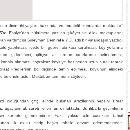
resun ilinin ihtiyaçları hakkında ve muhtelif konularda mektuplar”
’te Espiye’den hükümete yazılan şikâyet ve dilek mektuplarını
 yardımcısı Süleyman Demirel’e Y.Ö. adlı bir vatandaşın yazdığı
lu yapılması, ilçede bir gübre fabrikası kurulması, köy yollarına
nın giderilmesi, çiftçiye ait orman sınırlarının belirlenmesi,
şı kanala alınması, topraksız köylüye hazineden uzun süreli toprak
n ziraat kredilerinin bol biçimde temin edilmesi, köylünün elindeki
pte bulunulmuştur. Mektubun tam metni şöyledir:
zi olduğundan çiftçi elinde bulunan arazilerinin hepsini ziraat
z ağaçlanmak sureti ile orman olmaktadır. Bu itibarla geçimlerini
in kurbete gitmektedirler. Fakir yoksul aile çocukları tahsil
unan ilk okulu bitirip başka tahsile devam edememektedir.