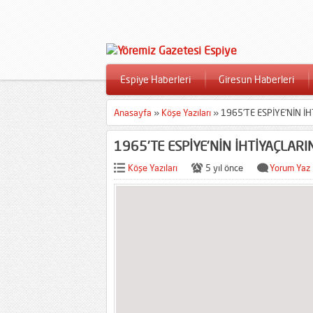
Espiye Haberleri
Giresun Haberleri
Anasayfa
»
Köşe Yazıları
»
1965’TE ESPİYE’NİN İ
1965’TE ESPİYE’NİN İHTİYAÇLAR
Köşe Yazıları
5 yıl önce
Yorum Yaz