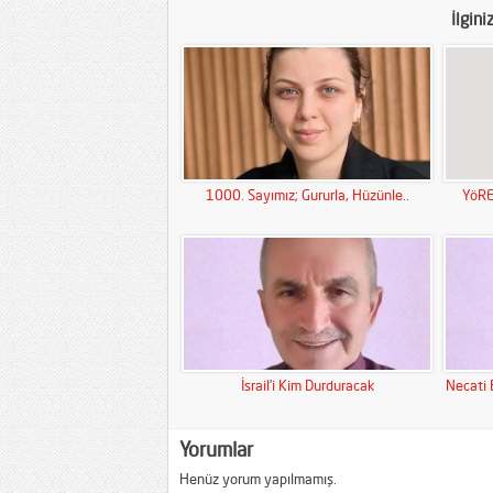
İlgini
1000. Sayımız; Gururla, Hüzünle..
YöRE
İsrail’i Kim Durduracak
Necati 
Yorumlar
Henüz yorum yapılmamış.