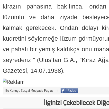
kirazın pahasına bakılınca, ondan
lüzumlu ve daha ziyade besleyec
kalmak gerekecek. Ondan dolayı kira
kudretini söylemeğe lüzum görmüyorum
ve pahalı bir yemiş kaldıkça onu man
seyrederiz.” (Ulus’tan G.A., “Kiraz Ağ
Gazetesi, 14.07.1938).
Bu Konuyu Sosyal Medyada Paylaş
İlginizi Çekebilecek Diğ