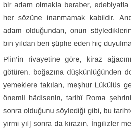
bir adam olmakla beraber, edebiyatla
her sözüne inanmamak kabildir. Anc
adam olduğundan, onun söyledikler
bin yıldan beri şüphe eden hiç duyulma
Plin’in rivayetine göre, kiraz ağac
götüren, boğazına düşkünlüğünden dola
yemeklere takılan, meşhur Lükülüs gen
önemli hâdisenin, tarihî Roma şehrin
sonra olduğunu söylediği gibi, bu tarihte
yirmi yıl] sonra da kirazın, İngilizler 