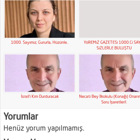
1000. Sayımız; Gururla, Hüzünle..
YöREMiZ GAZETESi 1000.Ci SAY
SiZLERLE BULUŞTU
İsrail’i Kim Durduracak
Necati Bey İlkokulu (Konağı) Onar
Soru İşaretleri!.
Yorumlar
Henüz yorum yapılmamış.