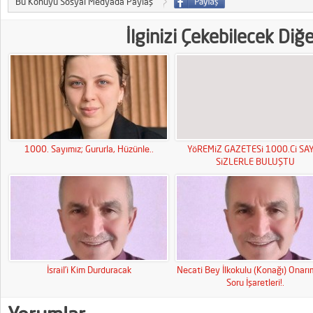
Bu Konuyu Sosyal Medyada Paylaş
İlginizi Çekebilecek Diğ
1000. Sayımız; Gururla, Hüzünle..
YöREMiZ GAZETESi 1000.Ci SAY
SiZLERLE BULUŞTU
İsrail’i Kim Durduracak
Necati Bey İlkokulu (Konağı) Onar
Soru İşaretleri!.