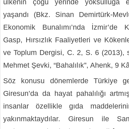
ülkenin çoğu yerinde yoksulluğa e
yaşandı (Bkz. Sinan Demirtürk-Mev
Ekonomik Bunalımı’nda İzmir’de Kaç
Gasp, Hırsızlık Faaliyetleri ve Kökenl
ve Toplum Dergisi, C. 2, S. 6 (2013), 
Mehmet Şevki, “Bahalılık”, Ahenk, 9 K
Söz konusu dönemlerde Türkiye ge
Giresun’da da hayat pahalılığı artm
insanlar özellikle gıda maddelerini
yakınmaktaydılar. Giresun ile Sa