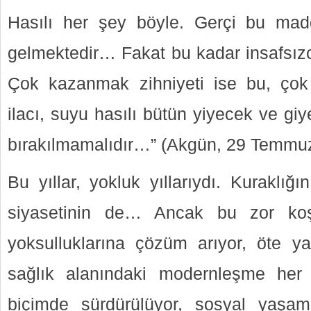
Hasılı her şey böyle. Gerçi bu mad
gelmektedir… Fakat bu kadar insafsızc
Çok kazanmak zihniyeti ise bu, çok 
ilacı, suyu hasılı bütün yiyecek ve gi
bırakılmamalıdır…” (Akgün, 29 Temmu
Bu yıllar, yokluk yıllarıydı. Kuraklığ
siyasetinin de… Ancak bu zor koşu
yoksulluklarına çözüm arıyor, öte y
sağlık alanındaki modernleşme her
biçimde sürdürülüyor, sosyal yaşamd