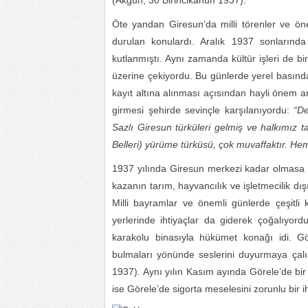
(Akgün, 30 Birincikanun 1937).
Öte yandan Giresun’da milli törenler ve öne
durulan konulardı. Aralık 1937 sonlarında
kutlanmıştı. Aynı zamanda kültür işleri de bir 
üzerine çekiyordu. Bu günlerde yerel basınd
kayıt altına alınması açısından hayli önem ar
girmesi şehirde sevinçle karşılanıyordu:
“De
Sazlı Giresun türküleri gelmiş ve halkımız 
Belleri) yürüme türküsü, çok muvaffaktır. Hem
1937 yılında Giresun merkezi kadar olmasa 
kazanın tarım, hayvancılık ve işletmecilik dış
Milli bayramlar ve önemli günlerde çeşitli 
yerlerinde ihtiyaçlar da giderek çoğalıyord
karakolu binasıyla hükümet konağı idi. Görel
bulmaları yönünde seslerini duyurmaya çalış
1937). Aynı yılın Kasım ayında Görele’de bi
ise Görele’de sigorta meselesini zorunlu bir 