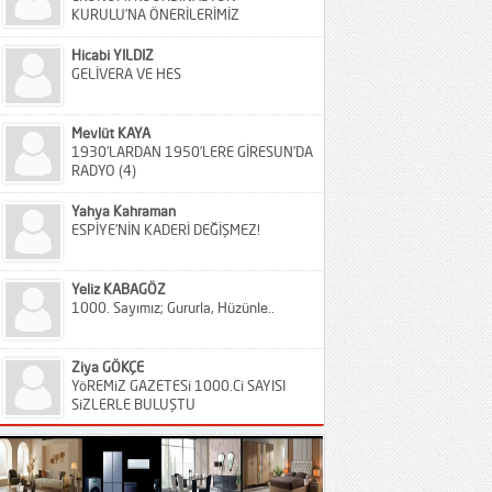
KURULU’NA ÖNERİLERİMİZ
Hicabi YILDIZ
GELİVERA VE HES
Mevlüt KAYA
1930’LARDAN 1950’LERE GİRESUN’DA
RADYO (4)
Yahya Kahraman
ESPİYE’NİN KADERİ DEĞİŞMEZ!
Yeliz KABAGÖZ
1000. Sayımız; Gururla, Hüzünle..
Ziya GÖKÇE
YöREMiZ GAZETESi 1000.Ci SAYISI
SiZLERLE BULUŞTU