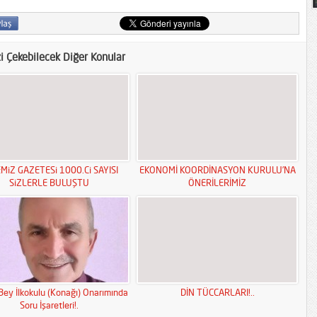
zi Çekebilecek Diğer Konular
MiZ GAZETESi 1000.Ci SAYISI
EKONOMİ KOORDİNASYON KURULU’NA
SiZLERLE BULUŞTU
ÖNERİLERİMİZ
Bey İlkokulu (Konağı) Onarımında
DİN TÜCCARLARI!..
Soru İşaretleri!.