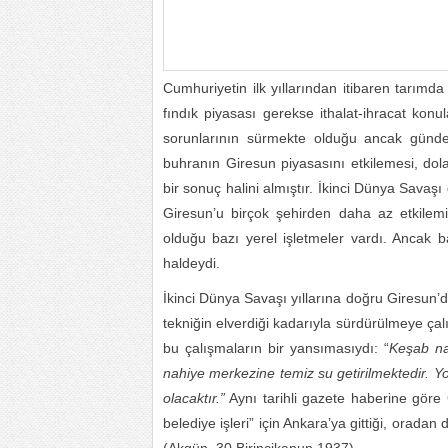
Cumhuriyetin ilk yıllarından itibaren tarı
fındık piyasası gerekse ithalat-ihracat konul
sorunlarının sürmekte olduğu ancak günden
buhranın Giresun piyasasını etkilemesi, do
bir sonuç halini almıştır. İkinci Dünya Sava
Giresun’u birçok şehirden daha az etkilemiş
olduğu bazı yerel işletmeler vardı. Ancak ba
haldeydi.
İkinci Dünya Savaşı yıllarına doğru Giresun’d
tekniğin elverdiği kadarıyla sürdürülmeye çal
bu çalışmaların bir yansımasıydı: “
Keşab nah
nahiye merkezine temiz su getirilmektedir. Yol
olacaktır.”
Aynı tarihli gazete haberine göre 
belediye işleri” için Ankara’ya gittiği, oradan