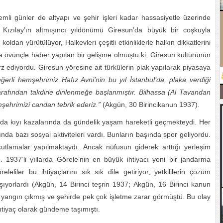
mli günler de altyapı ve şehir işleri kadar hassasiyetle üzerinde
 Kızılay’ın altmışıncı yıldönümü Giresun’da büyük bir coşkuyla
koldan yürütülüyor, Halkevleri çeşitli etkinliklerle halkın dikkatlerini
a övünçle haber yapılan bir gelişme olmuştu ki, Giresun kültürünün
z ediyordu. Giresun yöresine ait türkülerin plak yapılarak piyasaya
ğerli hemşehrimiz Hafız Avni’nin bu yıl İstanbul’da, plaka verdiği
tarafından takdirle dinlenmeğe başlanmıştır. Bilhassa (Al Tavandan
şehrimizi candan tebrik ederiz.”
(Akgün, 30 Birincikanun 1937).
da kıyı kazalarında da gündelik yaşam hareketli geçmekteydi. Her
ında bazı sosyal aktiviteleri vardı. Bunların başında spor geliyordu.
kutlamalar yapılmaktaydı. Ancak nüfusun giderek arttığı yerleşim
u. 1937’li yıllarda Görele’nin en büyük ihtiyacı yeni bir jandarma
eliler bu ihtiyaçlarını sık sık dile getiriyor, yetkililerin çözüm
ıyorlardı (Akgün, 14 Birinci teşrin 1937; Akgün, 16 Birinci kanun
r yangın çıkmış ve şehirde pek çok işletme zarar görmüştü. Bu olay
ihtiyaç olarak gündeme taşımıştı.