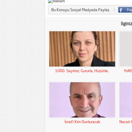
Bu Konuyu Sosyal Medyada Paylaş
İlgini
1000. Sayımız; Gururla, Hüzünle..
YöRE
İsrail’i Kim Durduracak
Necati 