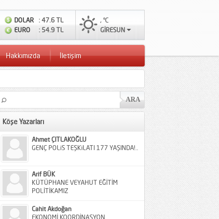
DOLAR
: 47.6 TL
, °C
EURO
: 54.9 TL
GİRESUN
Hakkımızda
İletişim
Köşe Yazarları
Ahmet ÇITLAKOĞLU
GENÇ POLiS TEŞKiLATI 177 YAŞINDA!..
Arif BÜK
KÜTÜPHANE VEYAHUT EĞİTİM
POLİTİKAMIZ
Cahit Akdoğan
EKONOMİ KOORDİNASYON