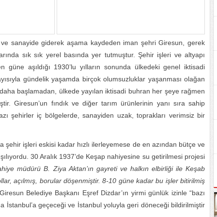
mda ve sanayide giderek aşama kaydeden iman şehri Giresun, gerek
arında sık sık yerel basında yer tutmuştur. Şehir işleri ve altyapı
 güne aşıldığı 1930’lu yılların sonunda ülkedeki genel iktisadi
layısıyla gündelik yaşamda birçok olumsuzluklar yaşanması olağan
şı daha başlamadan, ülkede yayılan iktisadi buhran her şeye rağmen
tir. Giresun’un fındık ve diğer tarım ürünlerinin yanı sıra sahip
zı şehirler iç bölgelerde, sanayiden uzak, toprakları verimsiz bir
a şehir işleri eskisi kadar hızlı ilerleyemese de en azından bütçe ve
ışılıyordu. 30 Aralık 1937’de Keşap nahiyesine su getirilmesi projesi
iye müdürü B. Ziya Aktan’ın gayreti ve halkın elbirliği ile Keşab
lar, açılmış, borular döşenmiştir. 8-10 güne kadar bu işler bitirilmiş
Giresun Belediye Başkanı Eşref Dizdar’ın yirmi günlük izinle “bazı
 da İstanbul’a geçeceği ve İstanbul yoluyla geri döneceği bildirilmiştir