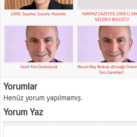
1000. Sayımız; Gururla, Hüzünle..
YöREMiZ GAZETESi 1000.Ci SAY
SiZLERLE BULUŞTU
İsrail’i Kim Durduracak
Necati Bey İlkokulu (Konağı) Onar
Soru İşaretleri!.
Yorumlar
Henüz yorum yapılmamış.
Yorum Yaz