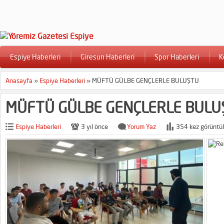
Espiye Haberleri
Giresun Haberleri
Spor Haberleri
K
Anasayfa
»
Espiye Haberleri
»
MÜFTÜ GÜLBE GENÇLERLE BULUŞTU
MÜFTÜ GÜLBE GENÇLERLE BULU
Espiye Haberleri
3 yıl önce
Yorum Yaz
354 kez görüntül