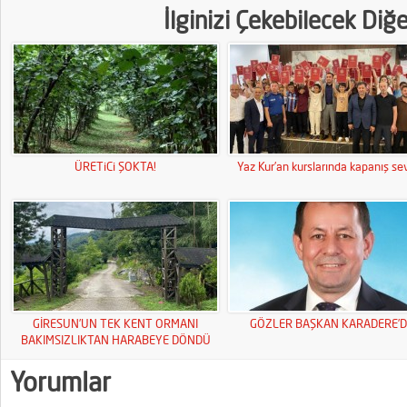
İlginizi Çekebilecek Diğ
ÜRETiCi ŞOKTA!
Yaz Kur’an kurslarında kapanış sev
GİRESUN’UN TEK KENT ORMANI
GÖZLER BAŞKAN KARADERE’D
BAKIMSIZLIKTAN HARABEYE DÖNDÜ
Yorumlar