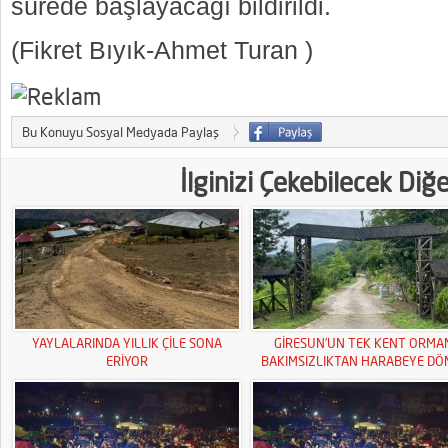
sürede başlayacağı bildirildi.
(Fikret Bıyık-Ahmet Turan )
Bu Konuyu Sosyal Medyada Paylaş
İlginizi Çekebilecek Diğ
YAYLALARINDA YILLIK ÇİLE SONA
GİRESUN’UN TEK KENT ORMA
ERİYOR
BAKIMSIZLIKTAN HARABEYE DÖ